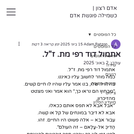
אדם רצון |
כשמילה פוגשת אדם
כל הפוסטים
Adam Ratzon
15 ביוני 2025
זמן קריאה 3 דקות
כל הפוסטים
אתמול דוד רפי מת. ז"ל.
פרשת השבוע
עודכן:
2 באוג׳ 2025
שירה
אתמול דוד רפי מת. ז"ל.
רגעים
כמה מוזר לחשוב עליו כאיננו.
תרגילי כתיבה
בהלוויה שלו, בנו אמר עליו שהיו לו חיים קשים.
"מבחוץ הם נראו כך," הוא אמר ואני מצטט 
צילום
מהזיכרון,
מועדון הסלון
"אבל אבא לא תפס אותם ככאלו.
אבא לא דיבר במונחים של קל או קשה.
עבור אבא – אלה פשוט היו החיים. זהו.
הַדִיכְּ אל-עַלַאם – זה העולם".