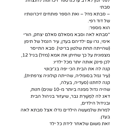
לפני זמן לא רב ערכנו ספר זיכרונות להנצחת 
סבתי
– סבתא מזל – ואת הספר פותחים זיכרונותיו 
של דוד רפי.
הוא מספר:
"סבתא לאה וסבא מסאלם סאלם יצחק, הורי 
אימי, גרו עם ילדיהם בעדן, עיר הנמל של תימן 
(שהייתה תחת שלטון בריטי). סבא התייסר 
מצפונית על כך שחיתן את אמא (מזל) בגיל 12, 
לכן פינק אותה יותר מכל ילדיו:
קנה לה את הבית הכי יפה בג'יבוטי
(עיר נמל בסומליה, שהייתה קולוניה צרפתית),
קנה לחתנו (סעדיה, בעלה,
שהיה גדול ממנה ביותר מ-10 שנים) חנות,
דאג לה לִמְשָׁרֵת גבר, שיעזור בניהול הבית 
ובגידול הילדים,
למרות שלמעשה הילדים גדלו אצל סבתא לאה 
בעדן.
זאת משום שלאחר לידת כל ילד