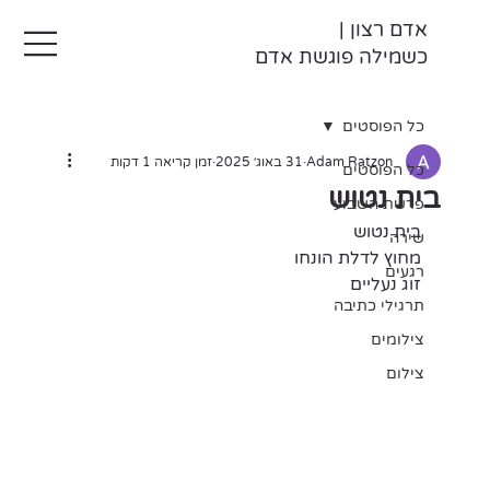
אדם רצון |
כשמילה פוגשת אדם
כל הפוסטים
Adam Ratzon
31 באוג׳ 2025
זמן קריאה 1 דקות
כל הפוסטים
בית נטוש
פרשת השבוע
בית נטוש
שירה
מחוץ לדלת הונחו
רגעים
זוג נעליים
תרגילי כתיבה
צילומים
צילום