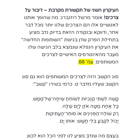
העיקרון השני של תקשורת מקרבת – דיבור על 
צרכים!
 אומר מרשל רוזנברג: מה שהופך אותנו 
לאנושיים אלו הם הצרכים שלנו יותר מכל דבר 
אחר, ודווקא ובנקודה הזאת בדיוק נדב מציע 
בתחילת הפרק שדן בגישת "השותפות החדשה" 
את העיקרון הנפלא שנמצא בלב הגישה שלו: 
מעבר מהאינטרסים האישיים לצרכים 
המשותפים: 
עמ' 88
.
סוג הקשב הזה לצרכים המשותפים הוא גם סוג 
הקשב שעליו מדבר ט. כרמי בשירו "קשב":
קָשֶׁה לִשְׁתֵּי קֻנְכִיּוֹת לְשׂוֹחֵחַ שִׂיחָה־שֶׁל־מַמָּשׁ.
כָּל אַחַת מַטָּה אֹזֶן לַיָּם שֶׁלָּהּ.
רַק שׁוֹלֵה־הַפְּנִינִים אוֹ סוֹחֵר־הָעַתִּיקוֹת
יָכוֹל לִקְבֹּעַ בְּלִי חֲשָׁשׁ: אוֹתוֹ יָם.
בעצם מה שנדב מציע לנו לפני הכל הוא לכוון 