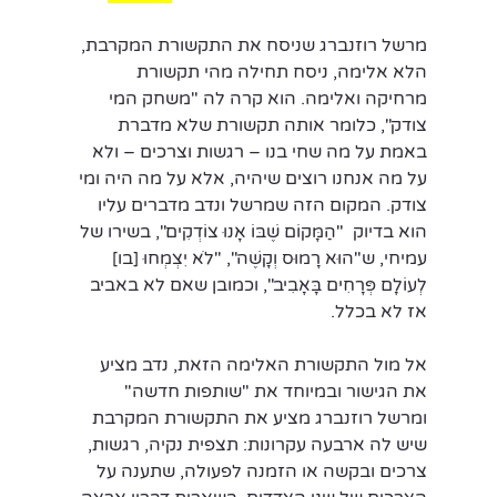
מרשל רוזנברג שניסח את התקשורת המקרבת, 
הלא אלימה, ניסח תחילה מהי תקשורת 
מרחיקה ואלימה. הוא קרה לה "משחק המי 
צודק", כלומר אותה תקשורת שלא מדברת 
באמת על מה שחי בנו – רגשות וצרכים – ולא 
על מה אנחנו רוצים שיהיה, אלא על מה היה ומי 
צודק. המקום הזה שמרשל ונדב מדברים עליו 
הוא בדיוק  "הַמָּקוֹם שֶׁבּוֹ אָנוּ צוֹדְקִים", בשירו של 
עמיחי, ש"הוּא רָמוּס וְקָשֶׁה", "לֹא יִצְמְחוּ [בו] 
לְעוֹלָם פְּרָחִים בָּאָבִיב", וכמובן שאם לא באביב 
אז לא בכלל.
אל מול התקשורת האלימה הזאת, נדב מציע 
את הגישור ובמיוחד את "שותפות חדשה" 
ומרשל רוזנברג מציע את התקשורת המקרבת 
שיש לה ארבעה עקרונות: תצפית נקיה, רגשות, 
צרכים ובקשה או הזמנה לפעולה, שתענה על 