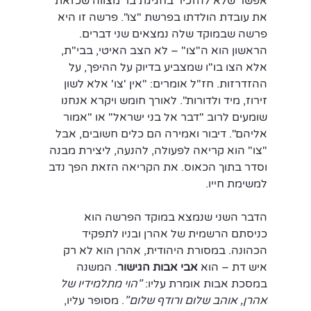
אפשר שלא להזכיר בחגיגת בר מצווה שכזאת 
את עובדת הולדתו בפרשת "צו". פרשה זו היא 
פרשה שבמוקד שלה נמצאים שני דברים. 
הראשון הוא ה"צו" – לא הצב האיטי, בבי"ת, 
אלא הצו בו"ו שמצביע בדיוק על ההיפך, על 
ההזדרזות. חז"ל אומרים: "אין 'צו' אלא לשון 
זירוז, מיד ולדורות". לאורך חומש ויקרא אנחנו 
שומעים לרוב "דבר אל בני ישראל" או "אמור 
אליהם". דיבור ואמירה הם כלים חשובים, אבל 
"צו" הוא קריאה לפעולה, להנעה, ליצירת מבנה 
וסדר בתוך הכאוס. את הקריאה הזאת הפך נדב 
למשימת חייו.
הדבר השני שנמצא במוקד הפרשה הוא 
כניסתם הרשמית של אהרן ובניו לתפקיד 
הכהונה. במסורת היהודית, אהרן הוא לא רק 
איש דת – הוא 
אבי אבות הגישור
. המשנה 
במסכת אבות אומרת עליו: 
"הוי מתלמידיו של 
אהרן, אוהב שלום ורודף שלום"
. מסופר עליו, 