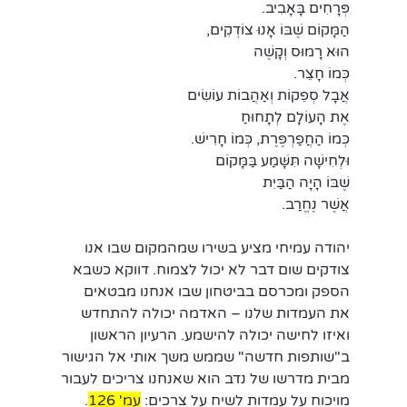
פְּרָחִים בָּאָבִיב.
הַמָּקוֹם שֶׁבּוֹ אָנוּ צוֹדְקִים,
הוּא רָמוּס וְקָשֶׁה
כְּמוֹ חָצֵר.
אֲבָל סְפֵקוֹת וְאַהֲבוֹת עוֹשִׂים
אֶת הָעוֹלָם לְתָחוּחַ
כְּמוֹ הַחֲפַרְפֶּרֶת, כְּמוֹ חָרִישׁ.
וּלְחִישָׁה תִּשָּׁמַע בַּמָּקוֹם
שֶׁבּוֹ הָיָה הַבַּיִת
אֲשֶׁר נֶחֱרַב. 
יהודה עמיחי מציע בשירו שמהמקום שבו אנו 
צודקים שום דבר לא יכול לצמוח. דווקא כשבא 
הספק ומכרסם בביטחון שבו אנחנו מבטאים 
את העמדות שלנו – האדמה יכולה להתחדש 
ואיזו לחישה יכולה להישמע. הרעיון הראשון 
ב"שותפות חדשה" שממש משך אותי אל הגישור 
מבית מדרשו של נדב הוא שאנחנו צריכים לעבור 
מויכוח על עמדות לשיח על צרכים: 
עמ' 126
.