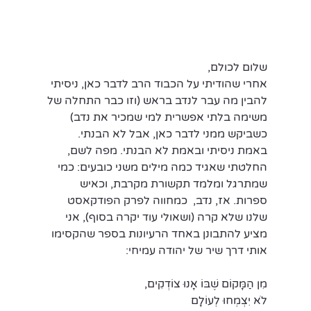
שלום לכולם,
אחרי שהודיתי על הכבוד הרב לדבר כאן, ניסיתי 
להבין מה עבר לנדב בראש (וזו כבר התחלה של 
משימה בלתי אפשרית למי שמכיר את נדב) 
כשביקש ממני לדבר כאן, אבל לא הבנתי. 
באמת ניסיתי ובאמת לא הבנתי. מפה לשם, 
החלטתי שאגיד כמה מילים משני כובעים: כמי 
שמתרגל ומלמד תקשורת מקרבת, וכאיש 
ספרות. אז, נדב,  כמחווה לפרק הפודקאסט 
שלנו שלא קרה (ושאולי עוד יקרה בסוף), אני 
מציע להתבונן באחד הרעיונות בספר שהקסימו 
אותי דרך שיר של יהודה עמיחי:
מִן הַמָּקוֹם שֶׁבּוֹ אָנוּ צוֹדְקִים,
לֹא יִצְמְחוּ לְעוֹלָם