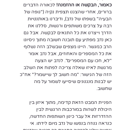
כאמור, הבקשה או ההזמנה!
 לכאורה הדברים 
ברורים, אחרי שהצגנו תצפית נקיה ("גופה של 
הבעיה" בשפתו של נדב), ודיברנו באותנטיות 
רבה על צרכים משותפים ורגשות, סללנו את 
הדרך וייצרנו את כל התנאים לבקשה. אבל גם 
כאן נדב מפתיע עם תובנה חשובה מתוך ניסיונו 
הרב כמגשר. היינו מצפים שבשלב הזה נשלוף 
את כל המספרים והאחוזים, אבל נדב אומר 
"לא, חכו עם המספרים". לנדב יש הצעה 
מרגשת לאיזו שאלה צריכה לפתוח את השלב 
הזה של הגישור: "מה חשוב לך שיישמר?" אח"כ 
יש לבנות מנגנונים שיסייעו לשמור על מה 
שחשוב.
הפניית המבט הזאת קדימה, מתוך איזון בין 
היכולת לשהות במורכבות הרגשית לבין 
ההזדרזות אל עבר כינון השותפות החדשה, 
כנראה גנוזה בנפשו של נדב מיום לידתו. אי 