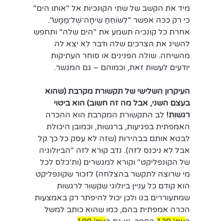
מיד את הקשב של שתי הקונכיות אל "אותו הים" 
כי רק ככה אפשר "לְשׂוֹחֵחַ שִׂיחָה־שֶׁל־מַמָּשׁ". 
אחרת כל קונכיה תשמע את "הים שלה" ותחפש 
להשיג את הצרכים שלה ודבר לא יצא לה 
מהשיחה. שולה הפנינים או סוחר העתיקות 
יודעים לעשות זאת, וכמוהם – גם המגשר.
העיקרון השלישי של תקשורת מקרבת (שהוא 
בעצם השני, אבל מה זה חשוב) הוא ביטוי 
רגשות!
 לב התקשורת המקרבת הוא ההכרה 
האמפתית בפגיעות, ברגשות, וכמובן היכולת 
לבטא אותם בבהירות (שזה לא עסק כל כך קל 
אבל לא ניכנס לזה). נדב קורא לזה "הביולוגיה 
של הקונפליקט" וקורא למגשרים (ות'כלס לכל 
מי שרוצה לתקשר בהצלחה) לזכור שקונפליקט 
הוא קודם כל עניין ביולוגי שקשור לרגשות 
שמתעוררים בנו ולכן יכול להיפתר רק באמצעות 
הכרה אמפתית בהם, כמו שהוא כותב למשל 