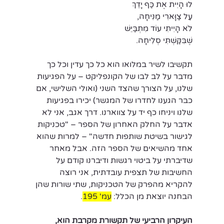
לוּ הָיִית אֶת כַּף יָדֵךְ
עַל צַוָּארִי מַנִּיחָה,
לֹא הָיִיתִי עוֹד מִתְבַּיֵּשׁ
שֶׁבִּקַּשְׁתִּי סְלִיחָה.
תקשיבו לשיר במלואו הוא כל כך עדין וכל כך 
מדבר על לב לבו של הקונפליקט – על הפגיעות 
שלנו, על הצורך שהצד השני (ואולי השלישי, אם 
כבר הגענו לחדרו של המגשר) יכירו בפגיעות 
שלנו ויניחו כף יד על צווארנו. דרך אגב, אני לא 
אדבר על החלק האחרון של הספר – "טכניקות 
לגישור בשיטת שותפות חדשה" – למרות שהוא 
אחד מהשיאים של הספר הזה. אבל מאחר 
שדיברתי על ביטוי רגשות ודיברנו קודם על 
החשיבות של תצפית עובדתית, אני רוצה 
להקריא מהפרק של הטכניקות, שתי שורות שהן 
הבחנה יוצאת מן הכלל: 
עמ' 195
.
העיקרון הרביעי של תקשורת מקרבת הוא, 