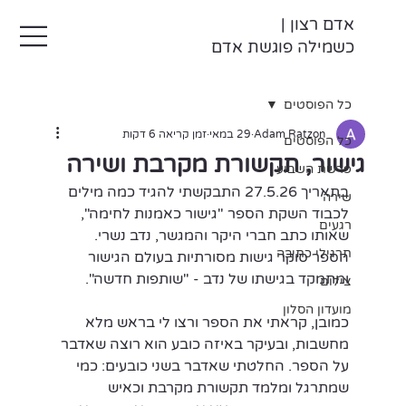
אדם רצון |
כשמילה פוגשת אדם
כל הפוסטים
Adam Ratzon
29 במאי
זמן קריאה 6 דקות
כל הפוסטים
גישור, תקשורת מקרבת ושירה
פרשת השבוע
בתאריך 27.5.26 התבקשתי להגיד כמה מילים 
שירה
לכבוד השקת הספר "גישור כאמנות לחימה", 
רגעים
שאותו כתב חברי היקר והמגשר, נדב נשרי. 
תרגילי כתיבה
הספר סוקר גישות מסורתיות בעולם הגישור 
ומתמקד בגישתו של נדב - "שותפות חדשה".
צילום
מועדון הסלון
כמובן, קראתי את הספר ורצו לי בראש מלא 
מחשבות, ובעיקר באיזה כובע הוא רוצה שאדבר 
על הספר. החלטתי שאדבר בשני כובעים: כמי 
שמתרגל ומלמד תקשורת מקרבת וכאיש 