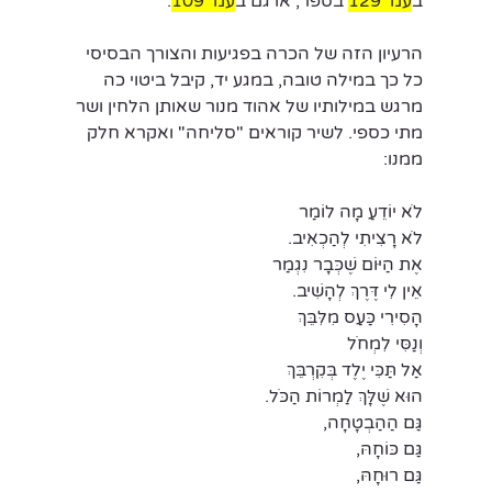
ב
עמ' 129
 בספר, או גם ב
עמ' 109
.
הרעיון הזה של הכרה בפגיעות והצורך הבסיסי 
כל כך במילה טובה, במגע יד, קיבל ביטוי כה 
מרגש במילותיו של אהוד מנור שאותן הלחין ושר 
מתי כספי. לשיר קוראים "סליחה" ואקרא חלק 
ממנו:
לֹא יוֹדֵעַ מָה לוֹמַר
לֹא רָצִיתִי לְהַכְאִיב.
אֶת הַיּוֹם שֶׁכְּבָר נִגְמַר
אֵין לִי דֶּרֶךְ לְהָשִׁיב.
הָסִירִי כַּעַס מִלִּבֵּךְ
וְנַסִּי לִמְחֹל
אַל תַּכִּי יֶלֶד בְּקִרְבֵּךְ
הוּא שֶׁלָּךְ לַמְרוֹת הַכֹּל.
גַּם הַהַבְטָחָה,
גַּם כּוֹחָהּ,
גַּם רוּחָהּ,