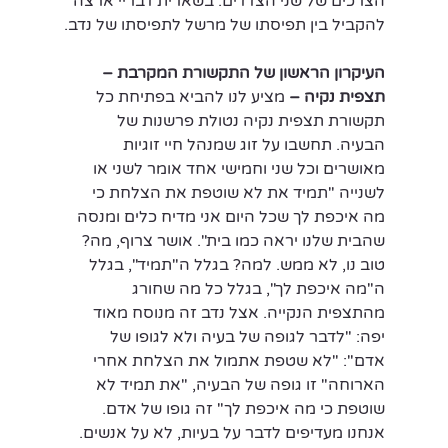
הצרכים של שני הצדדים. בשארית דבריי ארצה 
להקביל בין תפיסתו של מרשל לתפיסתו של נדב.
העיקרון הראשון של התקשורת המקרבת – 
תצפית נקיה –
 מציע לנו להביא בפתיחת כל 
תקשורת תצפית נקיה נטולת פרשנות של 
הבעיה. תחשבו על זוג שמנהל חיי זוגיות 
מאושרים וכל שני וחמישי אחד אומר לשני או 
לשנייה "תמיד את לא שוטפת את הצלחת כי 
מה איכפת לך שכל היום אני מדיח כלים ומנסה 
שהבית שלנו יראה כמו בית". אושר צרוף, מה? 
טוב נו, לא ממש. למה? בגלל ה"תמיד", בגלל 
ה"מה איכפת לך", בגלל כל מה שחורג 
מהתצפית הנקייה. אצל נדב זה מנוסח מאוד 
יפה: "לדבר לגופה של בעיה ולא לגופו של 
אדם": "לא שטפת אתמול את הצלחת אחרי 
הארוחה" זו גופה של הבעיה, "את תמיד לא 
שוטפת כי מה איכפת לך" זה גופו של אדם. 
אנחנו מעדיפים לדבר על בעיות, לא על אנשים.