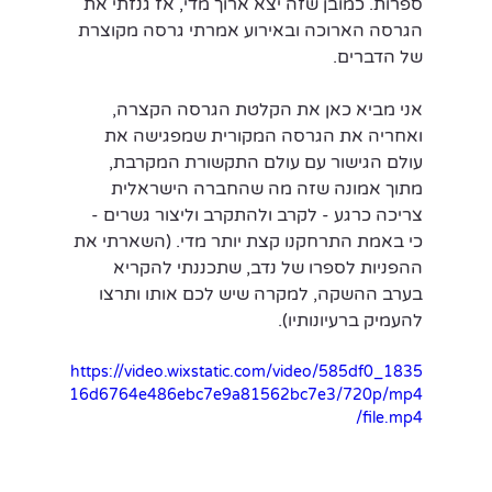
ספרות. כמובן שזה יצא ארוך מדי, אז גנזתי את 
הגרסה הארוכה ובאירוע אמרתי גרסה מקוצרת 
של הדברים.
אני מביא כאן את הקלטת הגרסה הקצרה, 
ואחריה את הגרסה המקורית שמפגישה את 
עולם הגישור עם עולם התקשורת המקרבת, 
מתוך אמונה שזה מה שהחברה הישראלית 
צריכה כרגע - לקרב ולהתקרב וליצור גשרים - 
כי באמת התרחקנו קצת יותר מדי. (השארתי את 
ההפניות לספרו של נדב, שתכננתי להקריא 
בערב ההשקה, למקרה שיש לכם אותו ותרצו 
להעמיק ברעיונותיו).
https://video.wixstatic.com/video/585df0_1835
16d6764e486ebc7e9a81562bc7e3/720p/mp4
/file.mp4