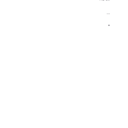
...
*