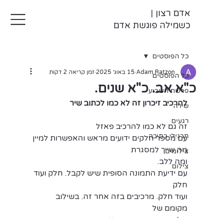
אדם רצון |
כשמילה פוגשת אדם
כל הפוסטים
Adam Ratzon
15 באוג׳ 2025
זמן קריאה 2 דקות
כל הפוסטים
כ"א אב. כ"א שנים.
פרשת השבוע
להרכיב זיכרון זה לא כמו לכתוב שיר
שירה
רגעים
זה גם לא כמו להרכיב פאזל
תרגילי כתיבה
עם מספר חלקים ידועים מראש והאפשרות למיין
מה שייך למסגרת
צילומים
ומה ללב.
צילום
עם ידיעת התמונה הסופית שיש לקבל. חלק ועוד 
חלק
ועוד חלק. מרכיבים בזה אחר זה. בשילוב 
מקומם של