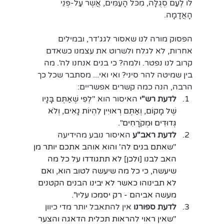
לוֹ לְעַם סְגֻלָּה, מִכֹּל הָעַמִּים, אֲשֶׁר עַל-פְּנֵי 
הָאֲדָמָה.
הפסוק מורה לנו שאסור לגג'דר, ובמילים 
אחרות, לא לגלח ולשרוט את עצמנו כשאדם 
קרוב לנו נפטר. ולמה? כי בנים אנחנו לה'. מה 
בין שמיטה להר סיני? ואי ואי... מסתבר שכל כך 
הרבה, הנה כמה קשרים אפשריים:
לדעת רש"י
 האיסור הוא "
לְפִי שֶׁאַתֶּם בָּנָיו 
שֶׁל מָקוֹם, וְאַתֶּם רְאוּיִין לִהְיוֹת נָאִים, וְלֹא 
גְּדוּדִים וּמְקֹרָחִים
".
לדעת ראב"ע
 האיסור נובע מהידיעה 
"
שאתם בנים לה' והוא אוהב אתכם יותר מן 
האב לבנו [ולכן] לא תתגודדו על כל מה 
שיעשה, כי כל מה שיעשה לטוב הוא, ואם 
לא תבינוהו כאשר לא יבינו הבנים הקטנים 
מעשה אביהם - רק יסמכו עליו".
לדעת ספורנו
 אין להתאבל יותר מדי כיוון 
"
שאין ראוי להראות תכלית הדאגה והצער 