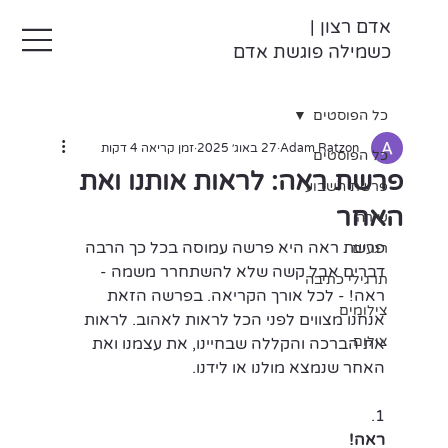
אדם רצון |
כשמילה פוגשת אדם
כל הפוסטים
Adam Ratzon
27 באוג׳ 2025
זמן קריאה 4 דקות
כל הפוסטים
פרשת ראה: לראות אותנו ואת
פרשת השבוע
האחר
שירה
פרשת ראה היא פרשה עמוסה בכל כך הרבה 
רגעים
דברים אבל קשה שלא להשתחרר משמה - 
תרגילי כתיבה
ראה! - לכל אורך הקריאה. בפרשה הזאת 
צילומים
אנחנו מצווים לפני הכל לראות לאהוב. לראות 
צילום
את הברכה והקללה שבחיינו, את עצמנו ואת 
האחר שנמצא מולנו או לידנו.
.1
ראה!