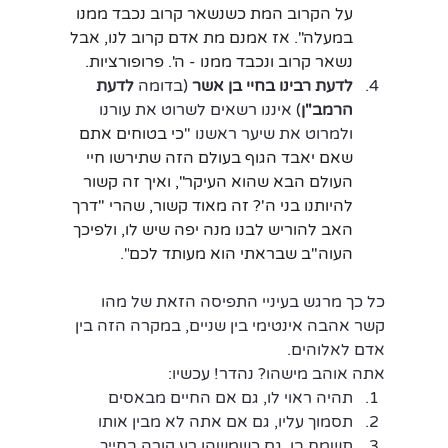
על הקרוב המת כשנשאר קרוב נכבד ממנו 
במעלה". אז אמנם מת אדם קרוב לנו, אבל 
נשאר קרוב ונכבד ממנו - ה'. פרופורציות.
לדעת רבינו בחיי בן אשר
 (בדומה 
לדעת 
הרמב"ן
) איננו רשאים לשרוט את עורנו 
ולמרוט את שיער ראשנו "
כי בטוחים אתם 
שאם יאבד הגוף בעולם הזה שתירשו חיי 
העולם הבא שהוא העיקר", ואיך זה קשור 
להיותנו בני ה'? זה מאוד קשור, שהרי "דרך 
האב להוריש לבנו מנה יפה שיש לו, ולפיכך 
העוה"ב שבראתי הוא מעותד לכם
".
כל כך מרגש בעיניי התפיסה הזאת של מהו 
קשר אהבה אינטימי בין שניים, במקרה הזה בין 
אדם לאלוהים. 
אתה אוהב מישהו? נהדר! עכשיו:
תהיה ראוי לו, גם אם החיים מבאסים
תסמוך עליו, גם אם אתה לא מבין אותו
תשמח בו, גם כשמשהו רע קורה בחייך 