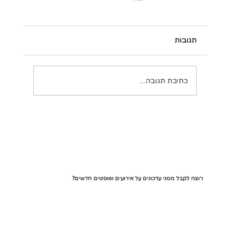
תגובות
כתיבת תגובה...
פרשת "כי תצא": לברור את המוץ מן המוץ
רוצה לקבל ממני עדכונים על אירועים ופוסטים חדשים?