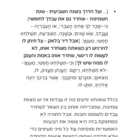
[... 
ועל הדרך בשנה השביעית - שנת 
השמיטה - שחרר גם את עבדך לחופשי
] 
כִּי-יִמָּכֵר לְךָ אָחִיךָ הָעִבְרִי, אוֹ הָעִבְרִיָּה--
וַעֲבָדְךָ, שֵׁשׁ שָׁנִים; וּבַשָּׁנָה, הַשְּׁבִיעִת, תְּשַׁלְּחֶנּוּ 
חָפְשִׁי, מֵעִמָּךְ. [
אבל דיר בלאק - על תיתן לו 
להרגיש רע כשאתה משחרר אותו, לא 
לעשות לו ריגשי, שחרר אותו באמת והענק 
לו ממה שיש לך
] וְכִי-תְשַׁלְּחֶנּוּ חָפְשִׁי, מֵעִמָּךְ-
-לֹא תְשַׁלְּחֶנּוּ, רֵיקָם. הַעֲנֵיק תַּעֲנִיק, לוֹ, 
מִצֹּאנְךָ, וּמִגָּרְנְךָ וּמִיִּקְבֶךָ:  אֲשֶׁר בֵּרַכְךָ יְהוָה 
אֱלֹהֶיךָ, תִּתֶּן-לוֹ.
בגלל שאנחנו יודעים מה זו עבדות אז יש מצוות 
שמיטה, שמכריחה אותנו בין השאר לשחרר 
עבדים ולשמוט חובות. אבל התורה לא 
מסתפקת בזה היא צופה את הבעיות 
האפשריות ומוסיפה עוד כל מיני סעיפים כדי 
שלא חלילה נשמוט כמצוות אנשים מלומדה 