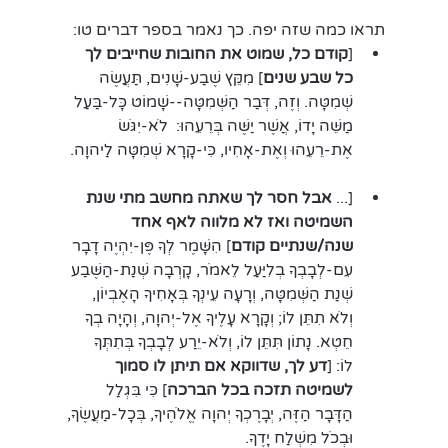
תראו כמה שזה יפה. כך נאמר בספר דברים טו: 
[
קודם כל, שמוט את החובות שחייבים לך 
כל שבע שנים
] מִקֵּץ שֶׁבַע-שָׁנִים, תַּעֲשֶׂה 
שְׁמִטָּה. וְזֶה, דְּבַר הַשְּׁמִטָּה--שָׁמוֹט כָּל-בַּעַל 
מַשֵּׁה יָדוֹ, אֲשֶׁר יַשֶּׁה בְּרֵעֵהוּ:  לֹא-יִגֹּשׂ 
אֶת-רֵעֵהוּ וְאֶת-אָחִיו, כִּי-קָרָא שְׁמִטָּה לַיהוָה.
[... 
אבל חסר לך שאתה מחשב מתי שנת 
השמיטה ואז לא מלווה לאף אחד 
שנה/שנתיים קודם
] הִשָּׁמֶר לְךָ פֶּן-יִהְיֶה דָבָר 
עִם-לְבָבְךָ בְלִיַּעַל לֵאמֹר, קָרְבָה שְׁנַת-הַשֶּׁבַע 
שְׁנַת הַשְּׁמִטָּה, וְרָעָה עֵינְךָ בְּאָחִיךָ הָאֶבְיוֹן, 
וְלֹא תִתֵּן לוֹ; וְקָרָא עָלֶיךָ אֶל-יְהוָה, וְהָיָה בְךָ 
חֵטְא. נָתוֹן תִּתֵּן לוֹ, וְלֹא-יֵרַע לְבָבְךָ בְּתִתְּךָ 
לוֹ: [
דע לך, שדווקא אם תיתן לו סמוך 
לשמיטה תזכה בכל הברכה
] כִּי בִּגְלַל 
הַדָּבָר הַזֶּה, יְבָרֶכְךָ יְהוָה אֱלֹהֶיךָ, בְּכָל-מַעֲשֶׂךָ, 
וּבְכֹל מִשְׁלַח יָדֶךָ. 