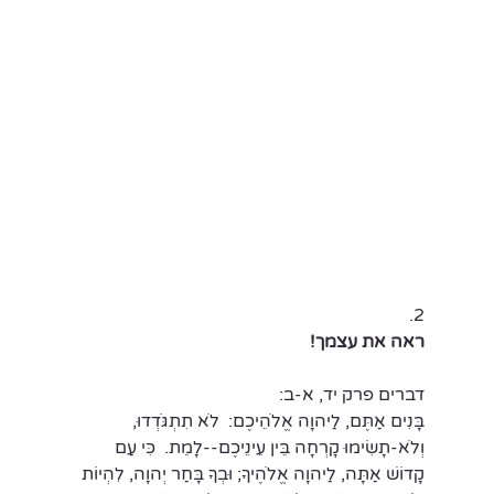
.2
ראה את עצמך!
דברים פרק יד, א-ב:
בָּנִים אַתֶּם, לַיהוָה אֱלֹהֵיכֶם:  לֹא תִתְגֹּדְדוּ, 
וְלֹא-תָשִׂימוּ קָרְחָה בֵּין עֵינֵיכֶם--לָמֵת.  כִּי עַם 
קָדוֹשׁ אַתָּה, לַיהוָה אֱלֹהֶיךָ; וּבְךָ בָּחַר יְהוָה, לִהְיוֹת 