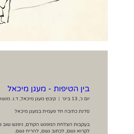
בין הטיפות - מעגן מיכאל
יום ג׳, 13 בינו׳
קיבוץ מעגן מיכאל, ד.נ. מנשה 780500