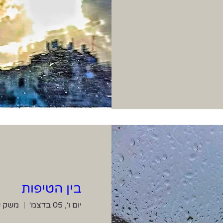
בין הטיפות
יום ו׳, 05 בדצמ׳
משק ש